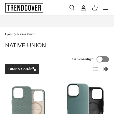
Menu
SPRING TIL INDHOLD
Søg
Log ind
Kurv
Søg
Søg
Hjem
Native Union
NATIVE UNION
Sammenlign
Liste
Gitter
Filter & Sortér