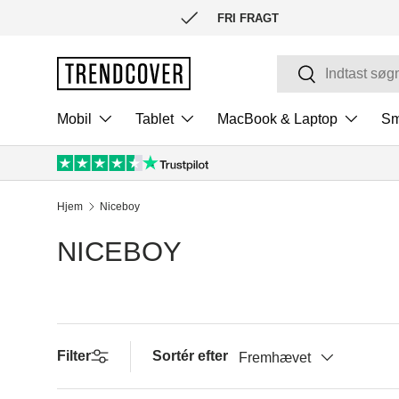
FRI FRAGT
SPRING TIL INDHOLD
Søg
Søg
Mobil
Tablet
MacBook & Laptop
Sm
Hjem
Niceboy
NICEBOY
Filter
Sortér efter
Fremhævet