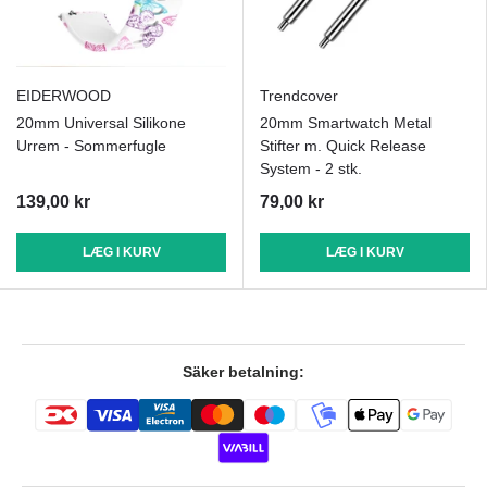
EIDERWOOD
Trendcover
20mm Universal Silikone
20mm Smartwatch Metal
Urrem - Sommerfugle
Stifter m. Quick Release
System - 2 stk.
139,00 kr
79,00 kr
LÆG I KURV
LÆG I KURV
Säker betalning: