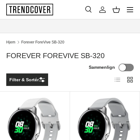
Menu
SPRING TIL INDHOLD
Søg
Log ind
Kurv
Søg
Søg
Hjem
Forever ForeVive SB-320
FOREVER FOREVIVE SB-320
Sammenlign
Liste
Gitter
Filter & Sortér