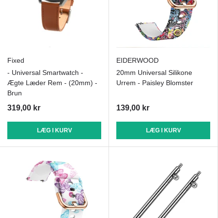
Fixed
EIDERWOOD
- Universal Smartwatch -
20mm Universal Silikone
Ægte Læder Rem - (20mm) -
Urrem - Paisley Blomster
Brun
319,00 kr
139,00 kr
LÆG I KURV
LÆG I KURV