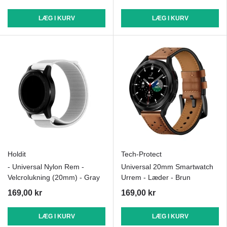
LÆG I KURV
LÆG I KURV
Holdit
Tech-Protect
- Universal Nylon Rem -
Universal 20mm Smartwatch
Velcrolukning (20mm) - Gray
Urrem - Læder - Brun
169,00 kr
169,00 kr
LÆG I KURV
LÆG I KURV