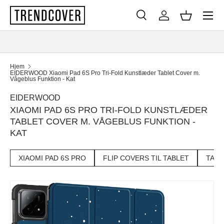
Menu
SPRING TIL INDHOLD
Søg
Log ind
Kurv
Søg
Søg
Hjem
EIDERWOOD Xiaomi Pad 6S Pro Tri-Fold Kunstlæder Tablet Cover m.
Vågeblus Funktion - Kat
EIDERWOOD
XIAOMI PAD 6S PRO TRI-FOLD KUNSTLÆDER
TABLET COVER M. VÅGEBLUS FUNKTION -
KAT
XIAOMI PAD 6S PRO
FLIP COVERS TIL TABLET
TAB