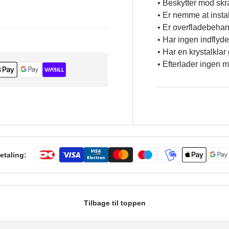
• Beskytter mod skr
• Er nemme at insta
• Er overfladebehand
• Har ingen indflyde
• Har en krystalkla
• Efterlader ingen 
etaling:
Tilbage til toppen