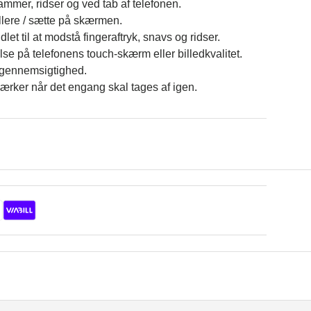
ammer, ridser og ved tab af telefonen.
llere / sætte på skærmen.
let til at modstå fingeraftryk, snavs og ridser.
lse på telefonens touch-skærm eller billedkvalitet.
r gennemsigtighed.
mærker når det engang skal tages af igen.