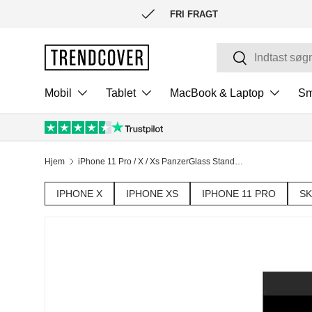
FRI FRAGT
SPRING TIL INDHOLD
Søg
Søg
Mobil
Tablet
MacBook & Laptop
Sm
Hjem
iPhone 11 Pro / X / Xs PanzerGlass Standard Fit Skærmbeskyttelse - Privacy
IPHONE X
IPHONE XS
IPHONE 11 PRO
SK