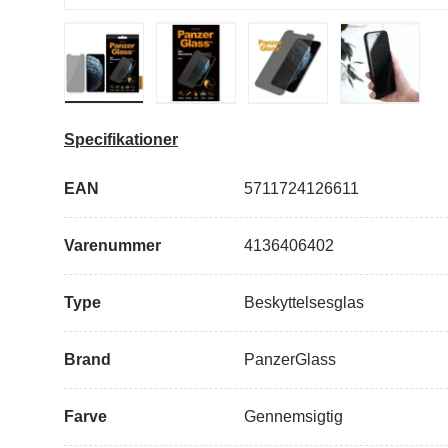
Indlæs billede i galleri visning
Indlæs billede i galleri visning
Indlæs billede i 
Specifikationer
EAN
5711724126611
Varenummer
4136406402
Type
Beskyttelsesglas
Brand
PanzerGlass
Farve
Gennemsigtig