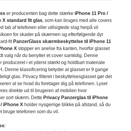
ass
er producenten bag dette stærke
iPhone 11 Pro /
 X standard fit glas
, som kan bruges med alle covers
d tab af telefonen eller utilsigtede slag herpå vil
sikoen for skader på skærmen og efterfølgende dyr
ard-fit
PanzerGlass skærmbeskyttelse til iPhone 11
iPhone X
stopper en anelse fra kanten, hvorfor glasset
odt valg når du benytter et cover samtidig. Denne
 produceret i et yderst stærkt og holdbart materiale
 Denne klassificering betyder at glasset er 9 gange
ligt glas. Privacy filteret i beskyttelsesglasset gør det
keren at se hvad du foretager dig på telefonen. Lyset
teres direkte ud til brugeren af mobilen hvor
er sort skærm. Dette
Privacy Panzerglas til iPhone
 / iPhone X
holder nysgerrige blikke på afstand, så du
et bruge telefonen som du vil.
ss
: