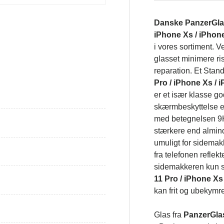
Danske PanzerGl
iPhone Xs / iPhone
i vores sortiment. Ve
galleri visning
Indlæs billede i galleri visning
glasset minimere ri
reparation. Et Stand
Pro / iPhone Xs / 
er et især klasse g
skærmbeskyttelse er
med betegnelsen 9H.
stærkere end alminde
umuligt for sidemak
fra telefonen reflek
sidemakkeren kun s
11 Pro / iPhone Xs
kan frit og ubekymr
Glas fra
PanzerGla