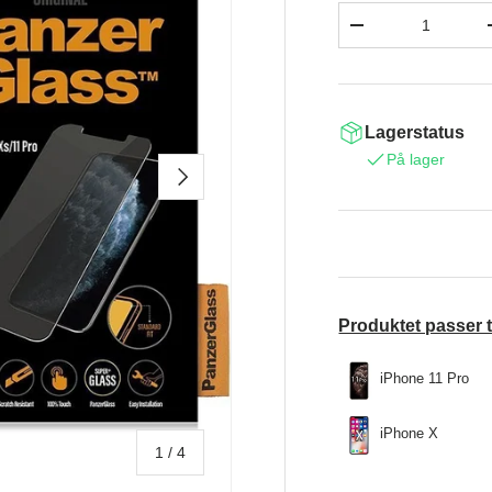
Antal
-
Lagerstatus
På lager
NÆSTE
Produktet passer t
iPhone 11 Pro
iPhone X
af
1
/
4