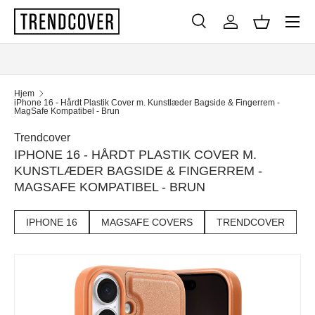
Menu
SPRING TIL INDHOLD
Søg
Log ind
Kurv
Søg
Søg
Hjem
iPhone 16 - Hårdt Plastik Cover m. Kunstlæder Bagside & Fingerrem -
MagSafe Kompatibel - Brun
Trendcover
IPHONE 16 - HÅRDT PLASTIK COVER M.
KUNSTLÆDER BAGSIDE & FINGERREM -
MAGSAFE KOMPATIBEL - BRUN
IPHONE 16
MAGSAFE COVERS
TRENDCOVER