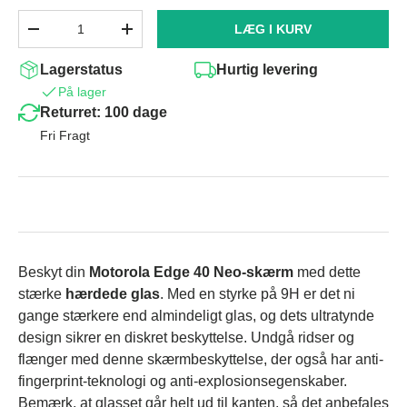
Antal
LÆG I KURV
-
+
Lagerstatus
Hurtig levering
På lager
Returret: 100 dage
Fri Fragt
Beskyt din
Motorola Edge 40 Neo
-skærm
med dette
stærke
hærdede glas
. Med en styrke på 9H er det ni
gange stærkere end almindeligt glas, og dets ultratynde
design sikrer en diskret beskyttelse. Undgå ridser og
flænger med denne skærmbeskyttelse, der også har anti-
fingerprint-teknologi og anti-explosionsegenskaber.
Bemærk, at glasset går helt ud til kanten, så det anbefales