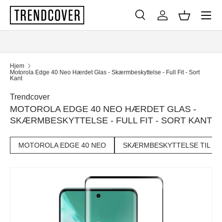
Menu
SPRING TIL INDHOLD
Søg
Log ind
Kurv
Søg
Søg
Hjem
Motorola Edge 40 Neo Hærdet Glas - Skærmbeskyttelse - Full Fit - Sort
Kant
Trendcover
MOTOROLA EDGE 40 NEO HÆRDET GLAS -
SKÆRMBESKYTTELSE - FULL FIT - SORT KANT
MOTOROLA EDGE 40 NEO
SKÆRMBESKYTTELSE TIL MO