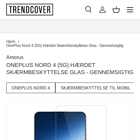
Menu
SPRING TIL INDHOLD
Søg
Log ind
Kurv
Søg
Søg
Hjem
OnePlus Nord 4 (5G) Hærdet Skærmbeskyttelse Glas - Gennemsigtig
Amorus
ONEPLUS NORD 4 (5G) HÆRDET
SKÆRMBESKYTTELSE GLAS - GENNEMSIGTIG
ONEPLUS NORD 4
SKÆRMBESKYTTELSE TIL MOBIL