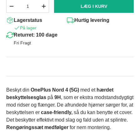
Antal
LÆG I KURV
-
+
Lagerstatus
Hurtig levering
På lager
Returret: 100 dage
Fri Fragt
Beskyt din
OnePlus Nord 4
(5G)
med et
hærdet
beskyttelsesglas
på
9H
, som er ekstra modstandsdygtigt
mod ridser og flænger. De afrundede hjørner sørger for, at
beskyttelsen er
case-friendly,
så du kan benytte et cover.
Det beskytter effektivt mod slag og fald uden at splintre.
Rengøringssæt medfølger
for nem montering.