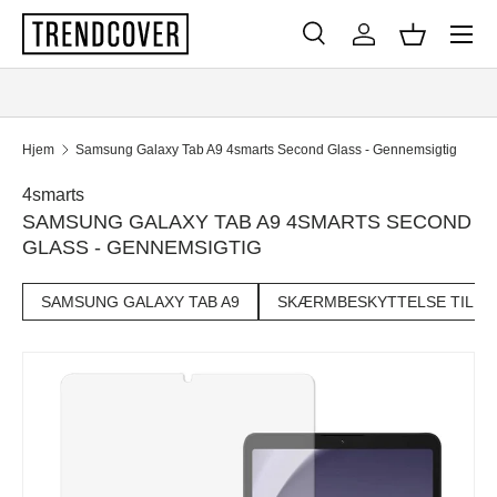
Menu
SPRING TIL INDHOLD
Søg
Log ind
Kurv
Søg
Søg
Hjem
Samsung Galaxy Tab A9 4smarts Second Glass - Gennemsigtig
4smarts
SAMSUNG GALAXY TAB A9 4SMARTS SECOND
GLASS - GENNEMSIGTIG
SAMSUNG GALAXY TAB A9
SKÆRMBESKYTTELSE TIL TA